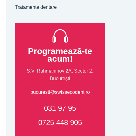
Tratamente dentare
Programează-te
acum!
S.V. Rahmaninov 2A, Sector 2,
București
bucuresti@swissecodent.ro
031 97 95
0725 448 905