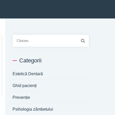
Caută
după:
Categorii
Estetică Dentară
Ghid pacienți
Prevenție
Psihologia zâmbetului