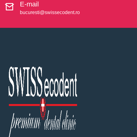
E-mail
bucuresti@swissecodent.ro