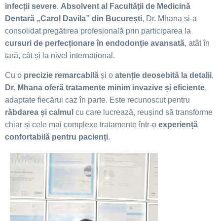
infecții severe
.
Absolvent al Facultății de Medicină
Dentară „Carol Davila” din București
, Dr. Mhana și-a
consolidat pregătirea profesională prin participarea la
cursuri de perfecționare în endodonție avansată
, atât în
țară, cât și la nivel internațional.
Cu o
precizie remarcabilă
și o
atenție deosebită la detalii
,
Dr. Mhana oferă tratamente minim invazive și eficiente
,
adaptate fiecărui caz în parte. Este recunoscut pentru
răbdarea și calmul
cu care lucrează, reușind să transforme
chiar și cele mai complexe tratamente într-o
experiență
confortabilă pentru pacienți
.