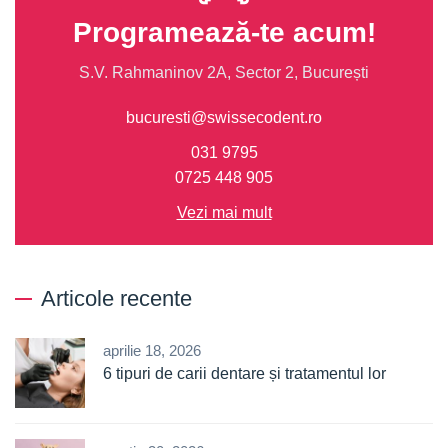
Programează-te acum!
S.V. Rahmaninov 2A, Sector 2, București
bucuresti@swissecodent.ro
031 9795
0725 448 905
Vezi mai mult
Articole recente
aprilie 18, 2026
6 tipuri de carii dentare și tratamentul lor