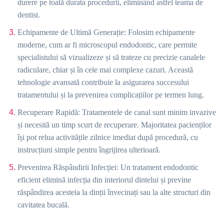
durere pe toată durata procedurii, eliminând astfel teama de
dentist.
Echipamente de Ultimă Generație: Folosim echipamente
moderne, cum ar fi microscopul endodontic, care permite
specialistului să vizualizeze și să trateze cu precizie canalele
radiculare, chiar și în cele mai complexe cazuri. Această
tehnologie avansată contribuie la asigurarea succesului
tratamentului și la prevenirea complicațiilor pe termen lung.
Recuperare Rapidă: Tratamentele de canal sunt minim invazive
și necesită un timp scurt de recuperare. Majoritatea pacienților
își pot relua activitățile zilnice imediat după procedură, cu
instrucțiuni simple pentru îngrijirea ulterioară.
Prevenirea Răspândirii Infecției: Un tratament endodontic
eficient elimină infecția din interiorul dintelui și previne
răspândirea acesteia la dinții învecinați sau la alte structuri din
cavitatea bucală.