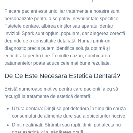
Fiecare pacient este unic, iar tratamentele noastre sunt
personalizate pentru a se potrivi nevoilor tale specifice.
Fațetele dentare, albirea dinților sau aparatul dentar
invizibil Spark sunt opțiuni populare, dar alegerea corectă
depinde de o consultație detaliată. Numai printr-un
diagnostic precis putem identifica soluția optimă și
echilibrată pentru tine. În multe cazuri, combinarea
tratamentelor poate aduce cele mai bune rezultate.
De Ce Este Necesara Estetica Dentară?
Există numeroase motive pentru care pacienții aleg să
recurgă la tratamente de estetică dentară:
Uzura dentară: Dinții se pot deteriora în timp din cauza
consumului de alimente dure sau a obiceiurilor nocive.
Dinți nealiniați: Strâmbi sau rupți, dinții pot afecta nu
doar estetică, ci și sănătatea orală.