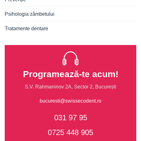
Psihologia zâmbetului
Tratamente dentare
Programează-te acum!
S.V. Rahmaninov 2A, Sector 2, București
bucuresti@swissecodent.ro
031 97 95
0725 448 905