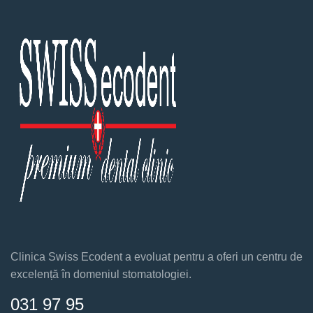
Clinica Swiss Ecodent a evoluat pentru a oferi un centru de
excelență în domeniul stomatologiei.
031 97 95