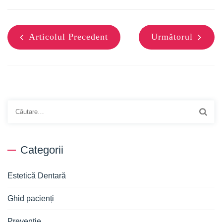
Articolul Precedent
Următorul
Caută
după:
Categorii
Estetică Dentară
Ghid pacienți
Prevenție