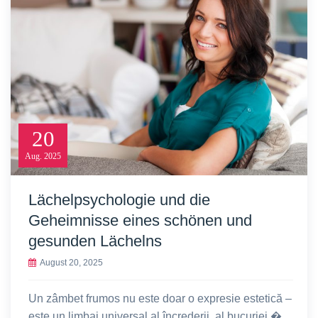
20
Aug.
2025
Lächelpsychologie und die
Geheimnisse eines schönen und
gesunden Lächelns
August 20, 2025
Un zâmbet frumos nu este doar o expresie estetică –
este un limbaj universal al încrederii, al bucuriei �...